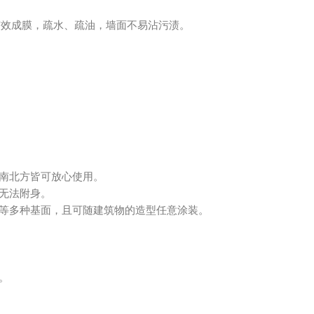
有效成膜，疏水、疏油，墙面不易沾污渍。
，南北方皆可放心使用。
无法附身。
璃等多种基面，且可随建筑物的造型任意涂装。
。