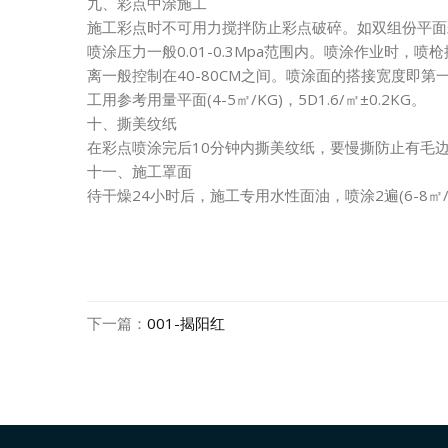
九、彩点中涂施工
施工彩点时不可用力搅拌防止彩点破碎。如双组份平面
喷涂压力一般0.01-0.3Mpa范围内。喷涂作业
离一般控制在40-80CM之间。喷涂面的搭接宽度即
工用参考用量平面(4-5㎡/KG)，5D1.6/㎡±0.
十、撕美纹纸
在彩点喷涂完后10分钟内撕美纹纸，要慢撕防
十一、施工罩面
待干燥24小时后，施工专用水性面油，喷涂2遍(6-8㎡/
下一篇：
001-揭阳红