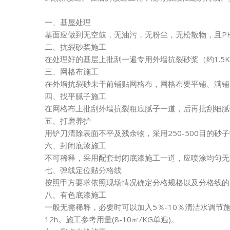
一、基屋处理
基面应做到无空鼓，无油污，无粉尘，无松散物，且PH
二、抗裂砂桨施工
在处理好的基层上批刮一遍专用外墙抗裂砂桨（约1.5KG
三、网格布施工
在外墙抗裂砂未干前铺贴网格布，网格布要平铺、满
四、找平腻子施工
在网格布上批刮外墙抗裂粗底腻子一道，后再批刮细
五、打磨养护
用铲刀清除表面不平及残余物，采用250-500目的
六、封闭底漆施工
不可稀释，采用配套封闭底漆施工一道，应喷涂均匀无
七、弹线定位贴分格线
按照甲方要求依照现场情况确定分格规格以及分格线
八、有色底漆施工
一般无需稀释，必要时可以加入5％-10％清洁水调
12h。施工参考用量(8-10㎡/KG单遍)。