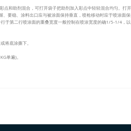
彩点和助剂混合，可打开袋子把助剂加入彩点中轻轻混合均匀。打
时，喷枪握、要稳、涂料出口应与被涂面保持垂直，喷枪移动时应于喷涂
第一行于第二行喷涂面的重叠宽度一般控制在喷涂宽度的确1/5-1/4
2KG。
止有毛边或将底涂撕下。
KG单遍)。