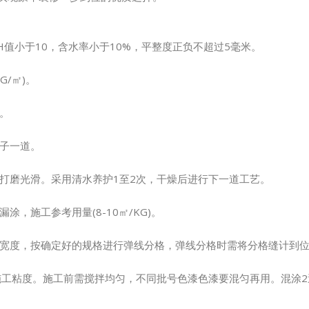
值小于10，含水率小于10%，平整度正负不超过5毫米。
/㎡)。
铺。
腻子一道。
砂子打磨光滑。采用清水养护1至2次，干燥后进行下一道工艺。
漏涂，施工参考用量(8-10㎡/KG)。
的宽度，按确定好的规格进行弹线分格，弹线分格时需将分格缝计到
节施工粘度。施工前需搅拌均匀，不同批号色漆色漆要混匀再用。混涂