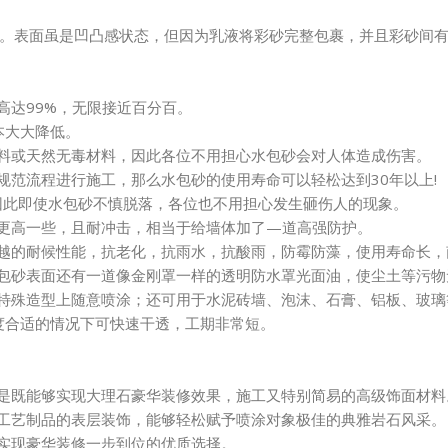
。表面虽是凹凸感状态，但因为乳液将彩砂完整包裹，并且彩砂间
高达99%，无限接近百分百。
本大大降低。
材料或天然无毒材料，因此各位不用担心水包砂会对人体造成伤害。
规范流程进行施工，那么水包砂的使用寿命可以轻松达到30年以上!
，因此即使水包砂不慎脱落，各位也不用担心发生砸伤人的现象。
要更高一些，且耐冲击，相当于给墙体加了—道高强防护。
卓越的耐候性能，抗老化，抗雨水，抗酸雨，防霉防藻，使用寿命长
水包砂表面还有一道像金刚罩一样的透明防水罩光面油，使尘土等污物
，特殊造型上随意喷涂；还可用于水泥砖墙、泡沫、石膏、铝板、玻
温度合适的情况下可快速干透，工期非常短。
，是既能够实现大理石豪华装修效果，施工又特别简易的高级饰面材料
等工艺制品的表层装饰，能够轻松赋予喷涂对象极佳的典雅岩石风采。
、实现豪华装修一步到位的优质选择。