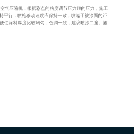
开空气压缩机，根据彩点的粘度调节压力罐的压力，施工
面保持平行，喷枪移动速度应保持一致，喷嘴于被涂面的距
，以便使涂料厚度比较均匀，色调一致，建议喷涂二遍。施