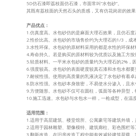
5D仿石漆即荔枝面仿石漆，市面常叫“水包砂”。
其既有荔枝面的天然石头的质感，又有仿花岗岩的效果
产品优点：
1.仿真度高。水包砂仿的是麻面大理石效果，且仿石度
2.性价比高。水包砂的市场售价约为大理石的1/3，成
3.水性环保。水包砂的原材料采用的都是水性的环保
4.寿命持久。若是购买的原材料较为优质以及施工方按
5.轻质材料。一平米水包砂的质量约为大理石的2%
6.强度较高。水包砂的表面硬度较真石漆和水包水都
7.耐候性强。使用的高质量的乳液决定了水包砂有着
8.防水性强。水包砂本身致密，不易使水分渗入，且
9.方便随形。水包砂不仅可在圆柱，弧面等各种异型
10.施工迅速。水包砂与水包水一样，一枪成型，在
适用范围：
1.适用于高层建筑、楼堂馆所、公寓豪宅等建筑外墙
2.适用于园林雕塑、塑像模特、建筑廊柱、彩色围栏
3.翻新改造。在旧房改造工程中能有效减轻建筑荷载